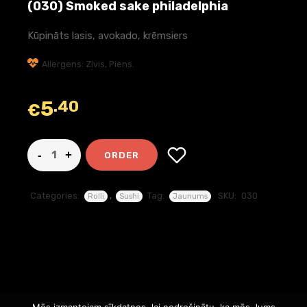
(030) Smoked sake philadelphia
Kūpināts lasis, avokado, krēmsiers
Allergens: Zivis, Piens.
5
.40
€
ORDER
Categories:
,
Tag:
SKU:
030
Rolli
Sushi
Jaunums