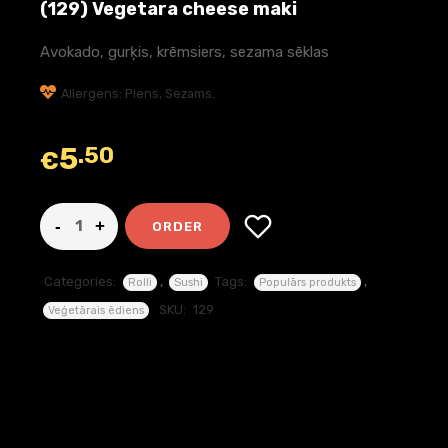
(129) Vegetara cheese maki
Avokado, gurķis, krēmsiers, sezama sēklas
Allergens: Piens, Sezams.
5
.50
€
ORDER
Categories:
,
Tags:
,
Rolli
Sushi
Populārs produkts
SKU:
129
Veģetārais ēdiens