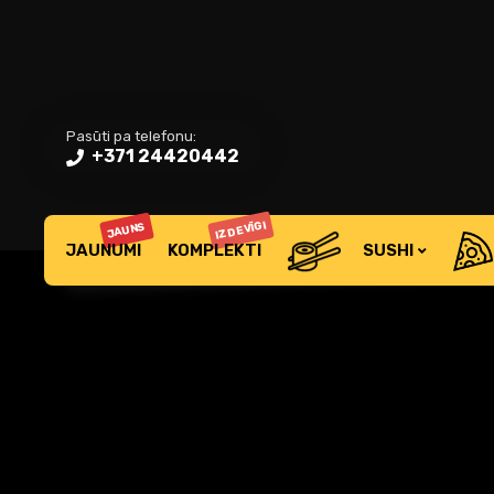
Pasūti pa telefonu:
+371 24420442
IZDEVĪGI
JAUNS
JAUNUMI
KOMPLEKTI
SUSHI