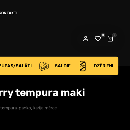
OBLIGĀTS
AROLE
*
KONTAKTI
su personas dati tiks izmantoti, lai atbalstītu Jūsu pieredzi
0
0
jā vietnē, pārvaldītu piekļuvi savam kontam un citiem
privātuma politika
rķiem, kas aprakstīti mūsu
.
REĢISTRĒTIES
ZUPAS/SALĀTI
SALDIE
DZĒRIENI
OR
arry tempura maki
a, tempura-panko, karija mērce