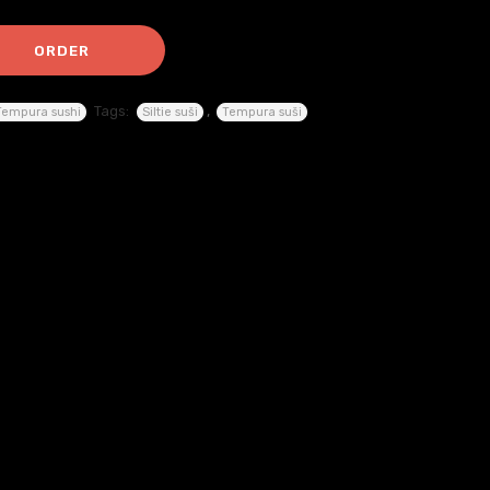
ORDER
Tags:
,
Tempura sushi
Siltie suši
Tempura suši