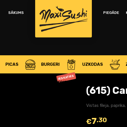
OBLIGĀTS
PAROLE
*
P
SĀKUMS
PIEGĀDE
Jū
ATCERĒTIES MANI
ša
PIESLĒGTIES
mē
Aizmirsāt paroli?
PICAS
BURGERI
UZKODAS
OR
IESKATIES
AKCIJAS
(615) C
Vistas fileja, paprik
7
.30
€