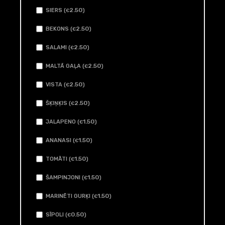
2
.50
SIERS (
)
€
2
.50
BEKONS (
)
€
2
.50
SALAMI (
)
€
2
.50
MALTĀ GAĻA (
)
€
2
.50
VISTA (
)
€
2
.50
ŠĶIŅĶIS (
)
€
1
.50
JALAPENO (
)
€
1
.50
ANANASI (
)
€
1
.50
TOMĀTI (
)
€
1
.50
ŠAMPINJONI (
)
€
1
.50
MARINĒTI GURĶI (
)
€
0
.50
SĪPOLI (
)
€