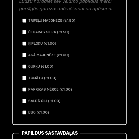
Lūdzu norādiet sev vēlamo papildus mērci
garšīgās garozas mērcēšanai un apēšanai
1
.50
TRIFEĻU MAJONĒZE (
)
€
1
.50
ČEDARAS SIERA (
)
€
1
.00
ĶIPLOKU (
)
€
1
.00
ASĀ MAJONĒZE (
)
€
1
.00
GURĶU (
)
€
1
.00
TOMĀTU (
)
€
1
.00
PAPRIKAS MĒRCE (
)
€
1
.00
SALDĀ ČILI (
)
€
1
.00
BBQ (
)
€
PAPILDUS SASTĀVDAĻAS