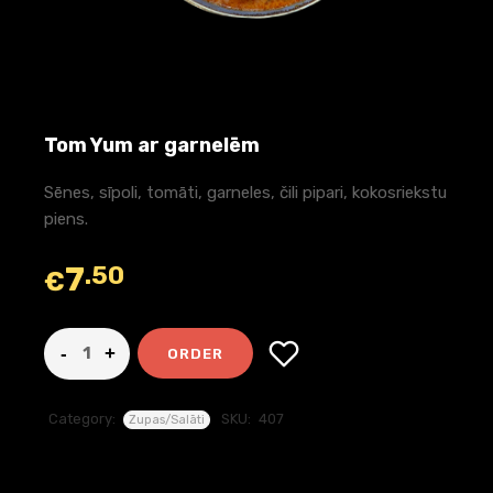
Tom Yum ar garnelēm
Sēnes, sīpoli, tomāti, garneles, čili pipari, kokosriekstu
piens.
7
.50
€
ORDER
Category:
SKU:
407
Zupas/Salāti