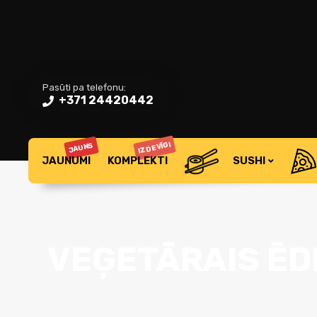
Pasūti pa telefonu:
+371 24420442
IZDEVĪGI
JAUNS
JAUNUMI
KOMPLEKTI
SUSHI
VEĢETĀRAIS ĒD