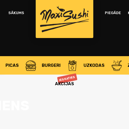
OBLIGĀTS
PAROLE
*
P
SĀKUMS
PIEGĀDE
Jū
ATCERĒTIES MANI
ša
PIESLĒGTIES
mē
Aizmirsāt paroli?
PICAS
BURGERI
UZKODAS
OR
IESKATIES
AKCIJAS
IENS